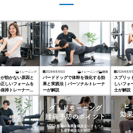
トレーニング
2026年8月6日
トレーニング
腰痛
2026年8月
ーが効かない原因と
バードドッグで体幹を強化する効
スプリッ
の正しいフォームを
果と実践法｜パーソナルトレーナ
しいフォ
格保持トレーナーが
ーが解説
士が解説