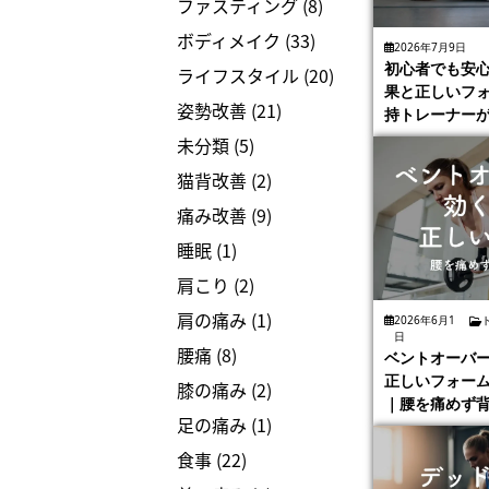
ファスティング
(8)
ボディメイク
(33)
2026年7月9日
初心者でも安
ライフスタイル
(20)
果と正しいフ
姿勢改善
(21)
持トレーナー
未分類
(5)
猫背改善
(2)
痛み改善
(9)
睡眠
(1)
肩こり
(2)
肩の痛み
(1)
2026年6月1
日
腰痛
(8)
ベントオーバ
正しいフォー
膝の痛み
(2)
｜腰を痛めず
足の痛み
(1)
食事
(22)