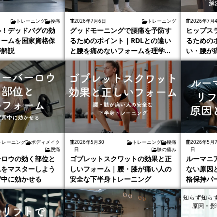
トレーニング
腰痛
2026年7月6日
トレーニング
2026年7月
心！デッドバグの効
グッドモーニングで腰痛を予防す
ヒップス
ォームを国家資格保
るためのポイント｜RDLとの違い
るための
が解説
と腰を痛めないフォームを理学療
い・腰が
法士が解説
ォームを
が解説
トレーニング
ボディメイク
2026年5月30
トレーニング
腰痛
2026年5月
腰痛
日
膝の痛み
日
ーロウの効く部位と
ゴブレットスクワットの効果と正
ルーマニ
ムをマスターしよう
しいフォーム｜腰・膝が痛い人の
ない原因
背中に効かせる
安全な下半身トレーニング
格保持パ
説