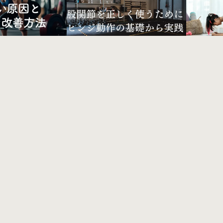
トレーニング
痛み改善
2025年9月20日
トレーニング
2025年2月
腰痛
14日
股関節を正しく使うために：ヒン
で腰痛い原因と安全
知らず知
ジ動作の基礎から実践まで詳しく
理学療法士が解説
アとは？
解説
徹底解説
トレーニング
ボディメイク
2025年2月
トレーニング
ボディメイク
2025年2月
ライフスタイル
9日
姿勢改善
8日
と上級者の違い、効
筋肉の収縮様式を知ることでより
トレーニ
ニング頻度とメニュ
効率的なトレーニングをしません
訣！モビ