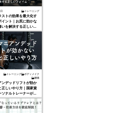
4日
トレーニング
ラストの効果を最大化す
ポイント｜お尻に効かな
痛いを解決する正しいフ
国家資格保持トレーナー
7
トレーニング
ボディメイク
腰痛
アンデッドリフトが効か
と正しいやり方｜国家資
ーソナルトレーナーが解