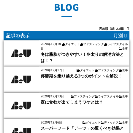
BLOG
表示順（新しい順）
記事の表示
月別
2020年12月18
ダイエット
ファスティング
ライフスタイル
日
食事
冬は脂肪がつきやすい！冬太りの解消方法と
は！？
2020年12月17日
ダイエット
ファスティング
食事
停滞期を乗り越える3つのポイントを解説！
2020年12月13日
ファスティング
ライフスタイル
食事
夜に食欲が出てしまうワケとは？
2020年12月6日
ダイエット
デトックス
食事
スーパーフード「デーツ」の驚くべき効果と