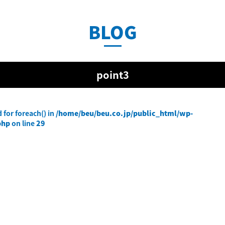
BLOG
point3
 for foreach() in
/home/beu/beu.co.jp/public_html/wp-
php
on line
29