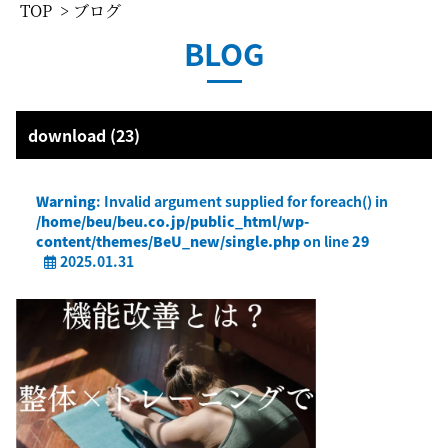
TOP
> ブログ
BLOG
download (23)
Warning
: Invalid argument supplied for foreach() in
/home/beu/beu.co.jp/public_html/wp-
content/themes/BeU_new/single.php
on line
29
2025.01.31