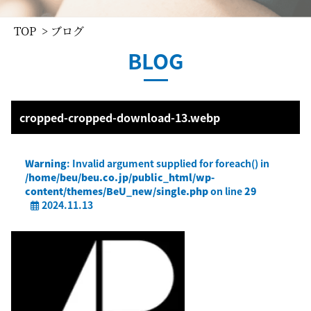
TOP
> ブログ
BLOG
cropped-cropped-download-13.webp
Warning
: Invalid argument supplied for foreach() in
/home/beu/beu.co.jp/public_html/wp-
content/themes/BeU_new/single.php
on line
29
2024.11.13