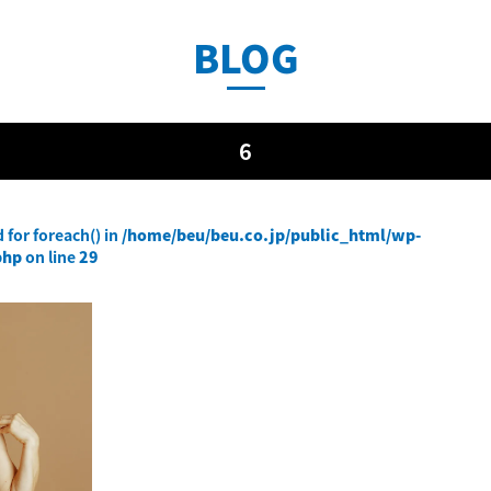
BLOG
6
 for foreach() in
/home/beu/beu.co.jp/public_html/wp-
php
on line
29