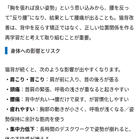
「胸を張れば良い姿勢」という思い込みから、腰を反っ
て“反り腰”になり、結果として腰痛が出ることも。猫背改
善は、背中を反らす矯正ではなく、正しい位置関係を作る
再学習だと考えて取り組むことが重要。
身体への影響とリスク
猫背が続くと、次のような影響が出やすくなります。
・肩こり・首こり
：肩が前に入り、首の後ろが張る
・頭痛
：首肩の緊張、呼吸の浅さが重なると起きやすい
・腰痛
：背中が丸い→腰だけで戻す、が習慣化しやすい
・疲れやすい
：胸郭の動きが小さく、呼吸が浅くなる／姿
勢保持に余計な筋肉を使う
・集中力低下
：長時間のデスクワークで姿勢が崩れると、
体の不快感が増える