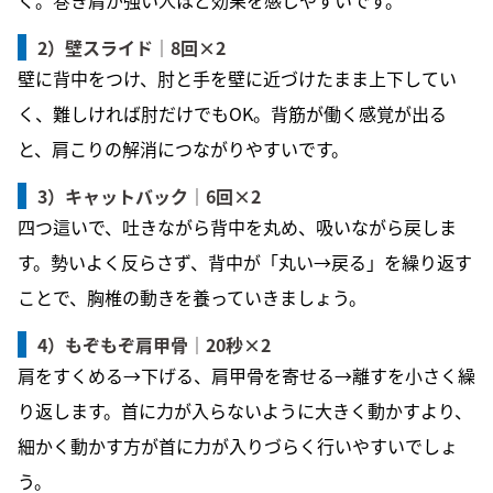
2）壁スライド｜8回×2
壁に背中をつけ、肘と手を壁に近づけたまま上下してい
く、難しければ肘だけでもOK。背筋が働く感覚が出る
と、肩こりの解消につながりやすいです。
3）キャットバック｜6回×2
四つ這いで、吐きながら背中を丸め、吸いながら戻しま
す。勢いよく反らさず、背中が「丸い→戻る」を繰り返す
ことで、胸椎の動きを養っていきましょう。
4）もぞもぞ肩甲骨｜20秒×2
肩をすくめる→下げる、肩甲骨を寄せる→離すを小さく繰
り返します。首に力が入らないように大きく動かすより、
細かく動かす方が首に力が入りづらく行いやすいでしょ
う。