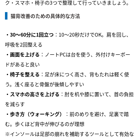
ク・スマホ・椅子の3つで整理して行っていきましょう。
猫背改善のための具体的な方法
・30〜60分に1回立つ
：10〜20秒だけでOK。肩を回し、
呼吸を2回整える
・画面を上げる
：ノートPCは台を使う、外付けキーボー
ドがあると良い
・椅子を整える
：足が床につく高さ、背もたれは軽く使
う。浅く座ると骨盤が後傾しやすい
・スマホの高さを上げる
：肘を机や膝に置いて、首の負担
を減らす
・歩き方（ウォーキング）
：前のめりを避け、足裏で踏
む。歩くほど背中が伸びるのが理想
※インソールは足部の崩れを補助するツールとして有効な