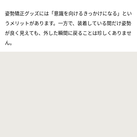
姿勢矯正グッズには「意識を向けるきっかけになる」とい
うメリットがあります。一方で、装着している間だけ姿勢
が良く見えても、外した瞬間に戻ることは珍しくありませ
ん。
※ベルトやサポーターは、長時間つけっぱなしにせず「作
業中だけ」「電車の移動中だけ」など短時間で使うのが現
実的です。ストレッチポールは数千円台（数千円〜）の商
品も多く、自宅で“胸郭をゆるめる”目的には使いやすいグ
ッズです。ただし、グッズを買う前に、まずは壁・タオル
でできる基本メニューを2週間続け、必要性を判断すると
無駄が減るでしょう。
整体・整骨院や専門スタジオを選ぶときのコツ