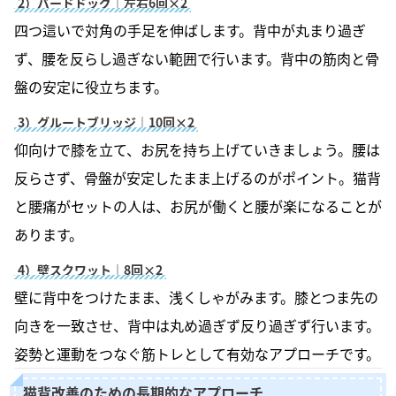
2）バードドッグ｜左右6回×2
四つ這いで対角の手足を伸ばします。背中が丸まり過ぎ
ず、腰を反らし過ぎない範囲で行います。背中の筋肉と骨
盤の安定に役立ちます。
3）グルートブリッジ｜10回×2
仰向けで膝を立て、お尻を持ち上げていきましょう。腰は
反らさず、骨盤が安定したまま上げるのがポイント。猫背
と腰痛がセットの人は、お尻が働くと腰が楽になることが
あります。
4）壁スクワット｜8回×2
壁に背中をつけたまま、浅くしゃがみます。膝とつま先の
向きを一致させ、背中は丸め過ぎず反り過ぎず行います。
姿勢と運動をつなぐ筋トレとして有効なアプローチです。
猫背改善のための長期的なアプローチ