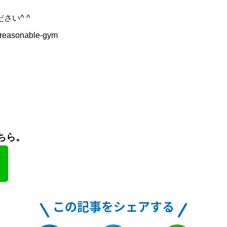
さい^ ^
u-reasonable-gym
ちら。
この記事をシェアする