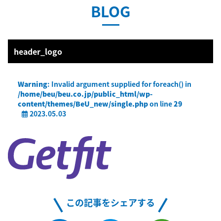
BLOG
header_logo
Warning
: Invalid argument supplied for foreach() in
/home/beu/beu.co.jp/public_html/wp-
content/themes/BeU_new/single.php
on line
29
2023.05.03
この記事をシェアする