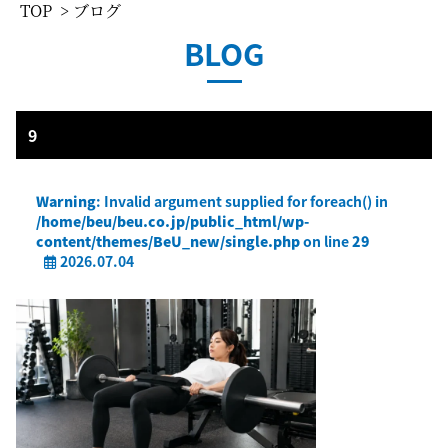
TOP
> ブログ
BLOG
9
Warning
: Invalid argument supplied for foreach() in
/home/beu/beu.co.jp/public_html/wp-
content/themes/BeU_new/single.php
on line
29
2026.07.04