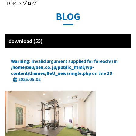
TOP
> ブログ
BLOG
download (55)
Warning
: Invalid argument supplied for foreach() in
/home/beu/beu.co.jp/public_html/wp-
content/themes/BeU_new/single.php
on line
29
2025.05.02