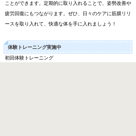
ことができます。定期的に取り入れることで、姿勢改善や
疲労回復にもつながります。ぜひ、日々のケアに筋膜リリ
ースを取り入れて、快適な体を手に入れましょう！
体験トレーニング実施中
初回体験トレーニング
現在、初回体験トレーニング受付中です！
◎手ぶらで来店OK
◎入会金無料
◎当日入会で体験料無料
あなたの身体の悩みを詳しくカウンセリングさせていただ
き、オーダーメイドの運動メニューをご案内させていただ
きます(^^)