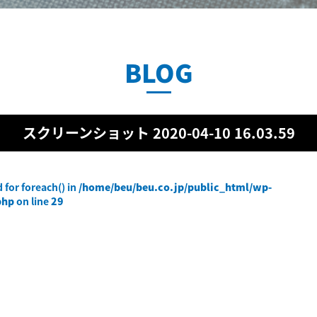
BLOG
スクリーンショット 2020-04-10 16.03.59
 for foreach() in
/home/beu/beu.co.jp/public_html/wp-
php
on line
29